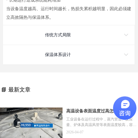
· 长期运行造成系统能耗增加
当设备温度越高、运行时间越长，热损失累积越明显，因此必须建
立高效隔热与保温体系。
传统方式局限
保温体系设计
📘 最新文章
高温设备表面温度过高怎么办？高温
隔热涂料 HL950 降温应用解析
工业设备在运行过程中，蒸汽管道、反应
釜、炉体及高温风管等表面温度较高，容易
造成热量散失、能耗增加及作业安全风险。
2026-04-07
高温隔热涂料通过在设备表面形成隔热层，