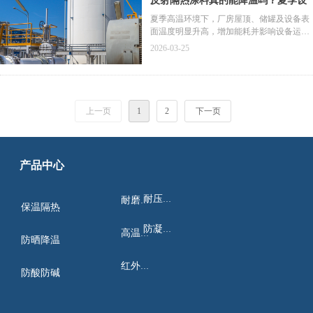
反射隔热涂料真的能降温吗？夏季设
备降温节能应用解析
夏季高温环境下，厂房屋顶、储罐及设备表
面温度明显升高，增加能耗并影响设备运
行。反射隔热涂料通过反射太阳辐射热，减
2026-03-25
少设备吸热，从而降低表面温度并改善车间
环境。本文从降温原理、应用场景及实际效
果等方面，解析反射隔热涂料在夏季设备降
温与节能中的应用。
上一页
1
2
下一页
产品中心
耐压绝缘
耐磨耐蚀
保温隔热
防凝结露
高温热防
防晒降温
红外热辐
防酸防碱