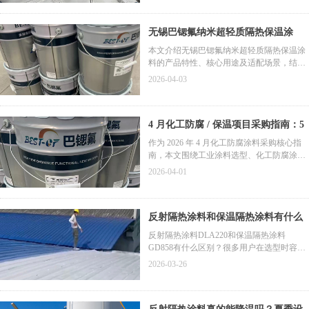
减少热传导与热辐射，从而降低设备表面温
度并提升节能效果。本文从隔热原理、性能
无锡巴锶氟纳米超轻质隔热保温涂
特点、应用场景及案例对比等方面，解析高
温隔热涂料在工业设备降温中的应用价值。
料：工业场景隔热保温解决方案
本文介绍无锡巴锶氟纳米超轻质隔热保温涂
料的产品特性、核心用途及适配场景，结合
实际应用案例分析产品使用效果，同时补充
2026-04-03
产品核心技术参数与行业标准，为工业设
备、建筑等领域的隔热保温方案选择提供参
考。
4 月化工防腐 / 保温项目采购指南：5
类工业涂料选型避坑全解析
作为 2026 年 4 月化工防腐涂料采购核心指
南，本文围绕工业涂料选型、化工防腐涂料
采购等核心需求，详细介绍 GNK790 耐氢氟
2026-04-01
酸涂料、巴锶氟 N595 耐酸碱涂料等产品的
技术参数与适用场景，通过选型对比、案例
佐证、行业标准引用，破解采购痛点，为氟
反射隔热涂料和保温隔热涂料有什么
化工、污水处理、电厂等行业提供专业选型
参考，助力企业选对防腐保温涂料，提升项
区别？GD858与DLA220应用解析
反射隔热涂料DLA220和保温隔热涂料
目性价比。
GD858有什么区别？很多用户在选型时容易
混淆。本文从工作原理、应用场景及性能差
2026-03-26
异进行解析，帮助了解反射隔热与保温隔热
涂料在厂房屋顶、储罐及高温设备中的不同
应用，为工业节能与降温提供参考。