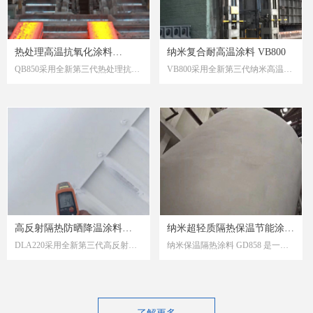
热处理高温抗氧化涂料
纳米复合耐高温涂料 VB800
QB850采用全新第三代热处理抗氧
VB800采用全新第三代纳米高温防
QB850
化保护技术，是一种以纳米无机高
护技术，是一种以纳米聚釉复合树
分子复合改性树脂为基料，用于热
脂为基料，用于高温、超高温及热
处理、淬火、锻造等工况的高温抗
工环境的多功能耐温防护涂料。解
氧化、防脱碳保护涂料。解决：长
决：抗高温及超高温，防腐，抗氧
时热处理氧化、脱碳等防护难题，
化，耐烧蚀，耐明火，耐硫，耐酸
有效阻止氧化，防脱碳，提升成材
碱，耐磨，耐高速火焰等难题；分
率，自然脱落。产品分多种产品，
多种固化，以适应不同的应用工况
适应不同的应用工况和温度。
和温度。
高反射隔热防晒降温涂料
纳米超轻质隔热保温节能涂料
DLA220采用全新第三代高反射隔
纳米保温隔热涂料 GD858 是一种
DLA220
GD858
热降温技术，是一种以纳米复合树
应用于设备、储罐及管道表面的高
脂为基料的高反射，防晒，热反
效保温节能涂料，具备低导热、高
射，隔热，降温，辐热，清凉，恒
反射及轻质隔热性能，可有效降低
温，防水，耐候，防护于一体的多
热量损失并提升能源利用效率。该