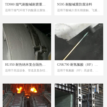
TD900 烟气耐酸碱耐磨重防
N595 耐酸碱重防腐涂料
适用于烟气环境下的酸露点腐蚀与
适用于酸碱介质长期接触、飞溅及
腐涂料
冷凝腐蚀工况
冷凝腐蚀的工业环境
有效抵抗 SO₂ / SO₃ / H₂S 等烟气介
针对酸碱分子渗透导致涂层起泡、
质侵蚀
附着力下降的失效机理设计
延长设备与管道使用寿命，降低停
适用于化工设备、储罐、管道内外
机与维护风险
壁，延长检修周期
HL950 耐热纳米复合隔热保
GNK790 耐氢氟酸（HF）防
适用于高温设备、管道及复杂结构
适用于氢氟酸（HF）高渗透、高
温涂料
腐涂料｜化工设备与池体专用
表面的隔热保温
腐蚀工况的长期防护
防护方案
在不增加传统保温厚度的前提下降
针对 HF 分子渗透、起泡及底层腐
低外表温度
蚀失效的工程级设计
减少热损失，改善作业安全环境并
适用于酸洗池、化工设备、管道等
降低能耗
HF 接触部位