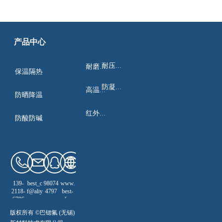
产品中心
耐压绝缘
耐磨耐蚀
保温隔热
防凝结露
高温热防
防晒降温
红外热辐
防酸防碱
139-
best_c
98074
www.
2118-
f@aliy
4797
best-
6706
un.co
cf.cn
m
版权所有 ©巴锶氟 (无锡)