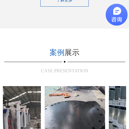
了解更多
功能反射防晒涂料，底材降温20-3
保温涂料通过形成稳定致密的隔热
0℃，内部降温8-12℃，保护底材
层，实现隔热、保温与节能多重防
延长寿命。分多种固化，以满足不
护，广泛适用于石化、电力及工业
同的应用工况。
高温工况环境。
案例
展示
CASE PRESENTATION