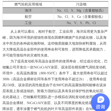
燃气轮机应用领域
污染物
海洋
Na、Cl、S、Mg（含量都较高）
航空
Na、Cl、S、Ca（含量都较低）
工业
Na、V、S、Pb、Cl
从上表可以看出，相对于航空、工业应用，海洋应用更为复杂严
峻，因为海洋环境的侵蚀性体现在因燃料燃烧产生的硫化物，以及海
水中所含的各种卤化物和钠。这些物质能极大地加快材料腐蚀，从而
大大降低高温合金部件的使用寿命和可靠性，进而降低其承载能力，
并可能导致组件的灾难性失效。
为了提高发动机等高温合金部件的使用寿命，经过成分优化，巴
锶氟公司开发出一款NiCoCrAlY涂层。该涂层在模拟燃气涡轮发动机
环境中，在高温热腐蚀（800-950℃）条件下，最大使用寿命可以超过
300h（高温合金裸材在同等条件下使用寿命不超过2h），使用寿命提
高150倍。该涂层的高性能是由于在900℃的高温腐蚀期间能够在该涂
层表面上形成连续的、附着力强的以及具有良好保护性的氧化铝层。
在此基础上，巴锶氟研究团队进一步模拟在涡轮发动机使用环境下，
高温合金裸材、NiCoCrAlY涂层、以及不同厚度的氧化锆基TBC（热
障涂层，通常涂覆于燃气轮机的叶片等高温部件表面）在900℃条件下