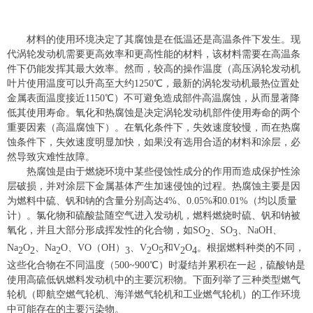
材料的使用环境决定了其腐蚀是在低温还是高温条件下发生。现
代涡轮发动机需要更高效率和更高性能的材料，该材料需要在高温条
件下仍能发挥其最大效率。然而，较高的操作温度（高压涡轮发动机
叶片使用温度可以升高至大约1250℃，最新的涡轮发动机最热位置处
金属表面温度接近1150℃）不可避免造成部件高温腐蚀，从而显著降
低其使用寿命。氧化和热腐蚀是决定涡轮发动机部件使用寿命的两个
重要因素（高温腐蚀下）。在氧化条件下，失效速度较慢，而在热腐
蚀条件下，失效速度明显加快，如果没有选用合适的材料和涂层，必
然导致灾难性故障。
热腐蚀是由于燃烧环境中某些侵蚀性成分的作用而造成保护性涂
层破损，并对涂层下金属基体产生加速侵蚀的过程。热腐蚀主要是因
为燃料中硫、钒和钠的含量分别高达4%、0.05%和0.01%（均以质量
计）。氯化物和硫酸盐随空气进入发动机，燃料燃烧时硫、钒和钠被
氧化，并且大部分形成挥发性的化合物，如SO
、SO
、NaOH、
2
3
Na
O
、Na
O、VO（OH）
、V
O
和V
O
。根据燃料种类的不同，
2
2
2
3
2
5
2
4
这些化合物在不同温度（500~900℃）时凝结并累积在一起，硫酸钠是
使用高硫低钒燃料发动机中的主要沉积物。下面列举了三种类型燃气
轮机（即航空燃气轮机、海洋燃气轮机和工业燃气轮机）的工作环境
中可能存在的主要污染物。