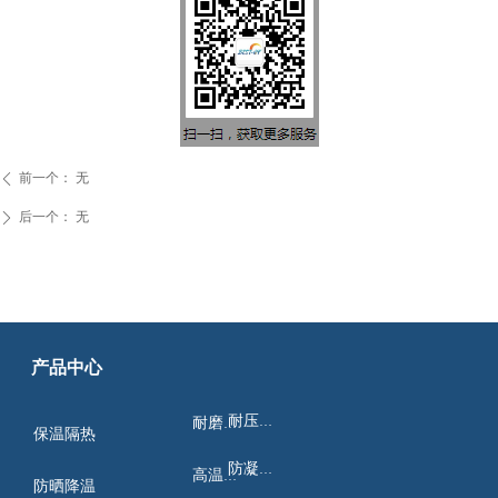
前一个：
无
ꄴ
后一个：
无
ꄲ
产品中心
耐压绝缘
耐磨耐蚀
保温隔热
防凝结露
高温热防
防晒降温