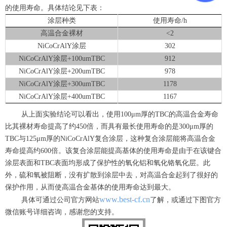
的使用寿命。具体结论见下表：
涂层种类
使用寿命/h
高温合金裸材
<2
NiCoCrAlY
涂层
302
NiCoCrAlY
涂层+100umTBC
912
NiCoCrAlY
涂层+200umTBC
978
NiCoCrAlY
涂层+300umTBC
1178
NiCoCrAlY
涂层+400umTBC
1167
从上面实验结论可以看出，使用100μm厚的TBC的高温合金寿命
比其裸材寿命提高了约450倍，而具有最长使用寿命的是300μm厚的
TBC与125μm厚的NiCoCrAlY复合涂层，这种复合涂层能将高温合金
寿命提高约600倍。该复合涂层能提高基体的使用寿命是由于在该键合
涂层表面和TBC表面均形成了保护性的氧化铝和氧化铬氧化层。此
外，硫和氧被阻断，没有扩散到涂层中去，对高温合金起到了很好的
保护作用，从而使高温合金基体的使用寿命达到最大。
www.best-cf.cn
具体可通过公司官方网站
了解，或通过下图官方
微信账号详细咨询，感谢您的支持。