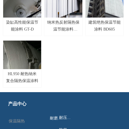
染缸高性能保温节
纳米热反射隔热保
建筑绝热保温节能
能涂料 GT-D
温节能涂料
涂料 BD605
DBL530
HL950 耐热纳米
复合隔热保温涂料
产品中心
耐压绝缘
耐磨耐蚀
保温隔热